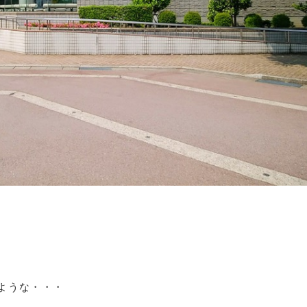
。
ような・・・