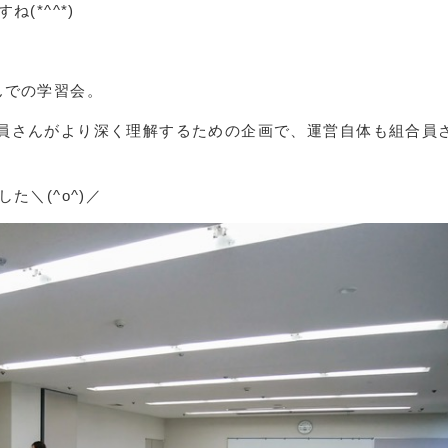
(*^^*)
んでの学習会。
員さんがより深く理解するための企画で、運営自体も組合員
た＼(^o^)／