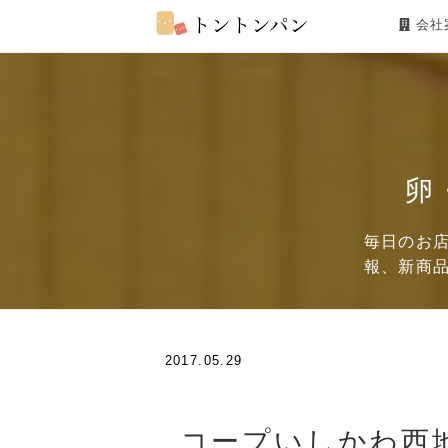
会社
卵
毎日のお
報、新商
2017.05.29
コープいしかわ西