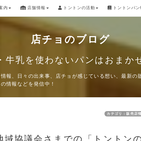
案内
店舗情報
トントンの活動
トントンパン
店チョのブログ
・牛乳を使わないパンはおまか
店情報、日々の出来事、店チョが感じている想い、最新の
品の情報などを発信中！
カテゴリ：販売店
地域協議会さまでの「トントン