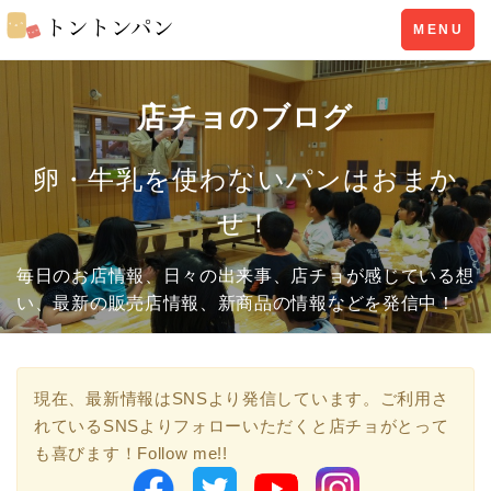
Toggle
MENU
navigation
店チョのブログ
卵・牛乳を使わないパンはおまか
せ！
毎日のお店情報、日々の出来事、店チョが感じている想
い、最新の販売店情報、新商品の情報などを発信中！
現在、最新情報はSNSより発信しています。ご利用さ
れているSNSよりフォローいただくと店チョがとって
も喜びます！Follow me!!